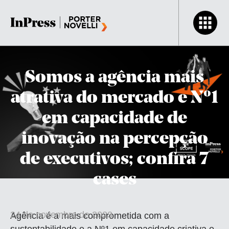
Somos a agência mais
atrativa do mercado e Nº1
em capacidade de
inovação na percepção
de executivos; confira 7
cases
24 de novembro de 2023
Agência é a mais comprometida com a
sustentabilidade e a Nº1 em capacidade criativa e