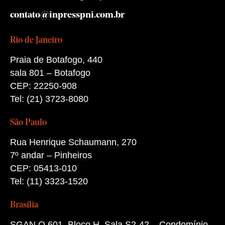
contato@inpresspni.com.br
Rio de Janeiro
Praia de Botafogo, 440
sala 801 – Botafogo
CEP: 22250-908
Tel: (21) 3723-8080
São Paulo
Rua Henrique Schaumann, 270
7º andar – Pinheiros
CEP: 05413-010
Tel: (11) 3323-1520
Brasília
SGAN Q 601, Bloco H, Sala S2-42 – Condomínio