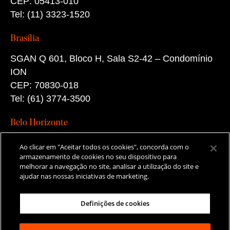
CEP: 05413-010
Tel: (11) 3323-1520
Brasília
SGAN Q 601, Bloco H, Sala S2-42 – Condomínio
ION
CEP: 70830-018
Tel: (61) 3774-3500
Belo Horizonte
Rua Rio de Janeiro, 471
Ao clicar em "Aceitar todos os cookies", concorda com o
23º andar – Sala 5 – Centro
armazenamento de cookies no seu dispositivo para
melhorar a navegação no site, analisar a utilização do site e
CEP: 30160-041
ajudar nas nossas iniciativas de marketing.
Tel: (31) 98412-8453
Definições de cookies
Aviso de privacidade
Portal de Privacidade