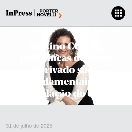
Destino COP30:
Lideranças do setor
privado são
fundamentais na
articulação do clima
31 de julho de 2025